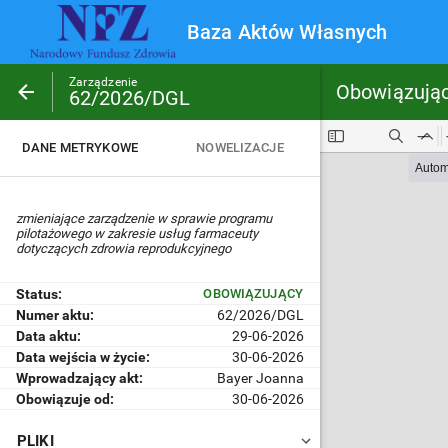
Baza
Baza Aktów Własnych
Menu
Aktów
główne
Dokument
Własnych
Zarządzenie
Obowiązują
POWRÓT
62/2026/DGL
DANE METRYKOWE
NOWELIZACJE
zmieniające zarządzenie w sprawie programu
pilotażowego w zakresie usług farmaceuty
dotyczących zdrowia reprodukcyjnego
Status:
OBOWIĄZUJĄCY
Numer aktu:
62/2026/DGL
Data aktu:
29-06-2026
Data wejścia w życie:
30-06-2026
Wprowadzający akt:
Bayer Joanna
Obowiązuje od:
30-06-2026
PLIKI