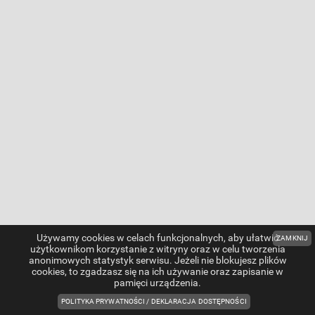
Używamy
cookies
w celach funkcjonalnych, aby ułatwić
ZAMKNIJ
użytkownikom korzystanie z witryny oraz w celu tworzenia
anonimowych statystyk serwisu. Jeżeli nie blokujesz plików
cookies
, to zgadzasz się na ich używanie oraz zapisanie w
pamięci urządzenia.
POLITYKA PRYWATNOŚCI / DEKLARACJA DOSTĘPNOŚCI
OTWIERA